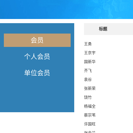
标题
会员
王勇
王京宇
个人会员
国新华
齐飞
单位会员
袁谷
张新荣
饶竹
杨福全
蔡宗苇
许国旺
张金兰