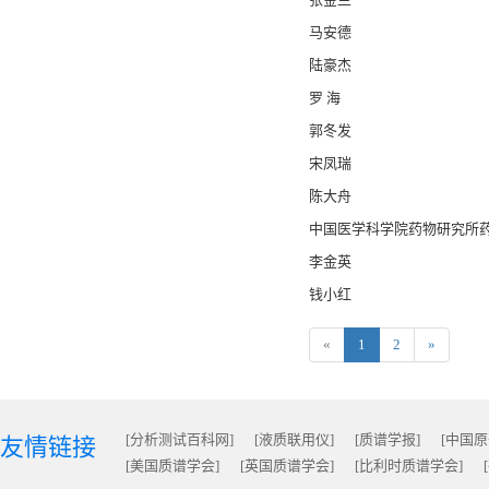
马安德
陆豪杰
罗 海
郭冬发
宋凤瑞
陈大舟
中国医学科学院药物研究所
李金英
钱小红
«
1
2
»
[分析测试百科网]
[液质联用仪]
[质谱学报]
[中国
友情链接
[美国质谱学会]
[英国质谱学会]
[比利时质谱学会]