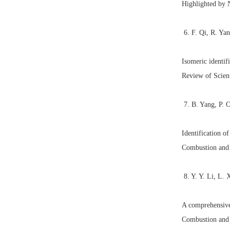
Highlighted by 
6. F. Qi, R. Ya
Isomeric identif
Review of Scient
7. B. Yang, P. O
Identification o
Combustion and 
8. Y. Y. Li, L. 
A comprehensive
Combustion and 