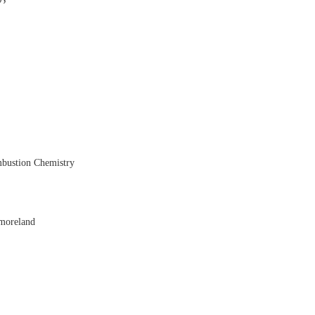
mbustion Chemistry
tmoreland