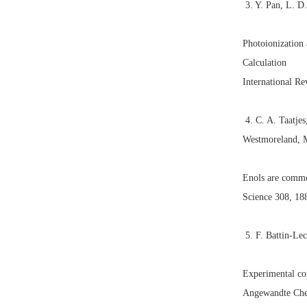
3. Y. Pan, L. D.
Photoionization
Calculation
International Re
4. C. A. Taatjes
Westmoreland, M
Enols are commo
Science 308, 18
5. F. Battin-Lec
Experimental co
Angewandte Chem