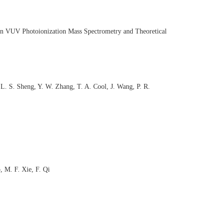
ron VUV Photoionization Mass Spectrometry and Theoretical
i, L. S. Sheng, Y. W. Zhang, T. A. Cool, J. Wang, P. R.
, M. F. Xie, F. Qi