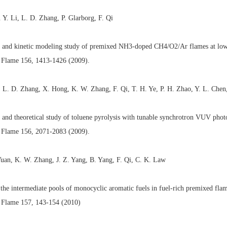
. Y. Li, L. D. Zhang, P. Glarborg, F. Qi
 and kinetic modeling study of premixed NH3-doped CH4/O2/Ar flames at low
 Flame 156, 1413-1426 (2009).
, L. D. Zhang, X. Hong, K. W. Zhang, F. Qi, T. H. Ye, P. H. Zhao, Y. L. Chen
 and theoretical study of toluene pyrolysis with tunable synchrotron VUV pho
 Flame 156, 2071-2083 (2009).
 Yuan, K. W. Zhang, J. Z. Yang, B. Yang, F. Qi, C. K. Law
 the intermediate pools of monocyclic aromatic fuels in fuel-rich premixed flam
 Flame 157, 143-154 (2010)