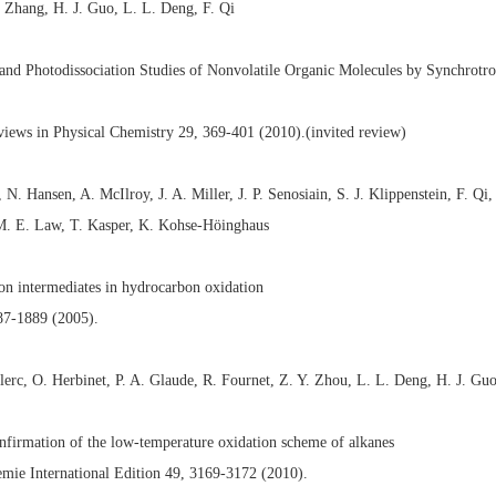
 Zhang, H. J. Guo, L. L. Deng, F. Qi
 and Photodissociation Studies of Nonvolatile Organic Molecules by Synchrot
views in Physical Chemistry 29, 369-401 (2010).(invited review)
, N. Hansen, A. McIlroy, J. A. Miller, J. P. Senosiain, S. J. Klippenstein, F. Q
. E. Law, T. Kasper, K. Kohse-Höinghaus
n intermediates in hydrocarbon oxidation
87-1889 (2005).
lerc, O. Herbinet, P. A. Glaude, R. Fournet, Z. Y. Zhou, L. L. Deng, H. J. Guo
nfirmation of the low-temperature oxidation scheme of alkanes
ie International Edition 49, 3169-3172 (2010).