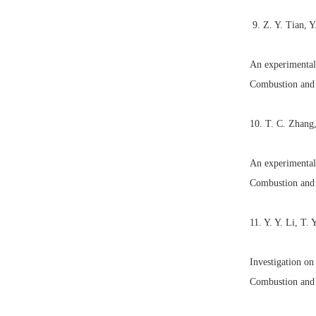
9. Z. Y. Tian, Y
An experimental
Combustion and
10. T. C. Zhang
An experimental
Combustion and
11. Y. Y. Li, T.
Investigation on
Combustion and