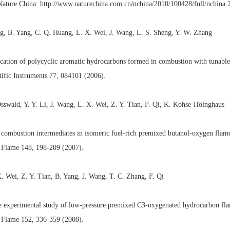
Nature China: http://www.naturechina.com.cn/nchina/2010/100428/full/nchina.
ng, B. Yang, C. Q. Huang, L. X. Wei, J. Wang, L. S. Sheng, Y. W. Zhang
ication of polycyclic aromatic hydrocarbons formed in combustion with tunable
ific Instruments 77, 084101 (2006).
sswald, Y. Y. Li, J. Wang, L. X. Wei, Z. Y. Tian, F. Qi, K. Kohse-Höinghaus
f combustion intermediates in isomeric fuel-rich premixed butanol-oxygen flame
Flame 148, 198-209 (2007).
X. Wei, Z. Y. Tian, B. Yang, J. Wang, T. C. Zhang, F. Qi
 experimental study of low-pressure premixed C3-oxygenated hydrocarbon flam
Flame 152, 336-359 (2008).