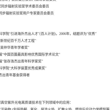
 国家同步辐射实验室学术委员会委员
国家同步辐射实验室用户专家委员会委员
国科学院“引进海外杰出人才”(百人计划)，2006年，结题评为“优秀”
家“新世纪百千万人才工程”
届“吴仲华青年学者奖”
第二届“中国百篇最具影响优秀国际学术论文”
二届“张存浩杰出青年科学家奖”
国科学院“大科学装置优秀成果奖”
国家杰出青年基金获得者
射真空紫外光电离质谱技术在下列领域中的应用：
气污染物 (包括热解、氧化、层流火焰、扩散火焰、燃烧反应动力学模型等