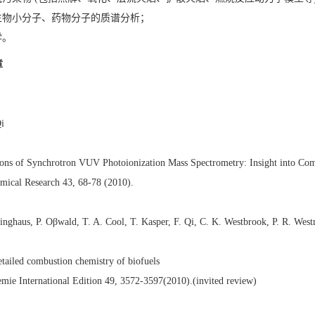
生物小分子、药物分子的质谱分析；
学。
章
i
ions of Synchrotron VUV Photoionization Mass Spectrometry: Insight into Co
mical Research 43, 68-78 (2010).
nghaus, P. Oβwald, T. A. Cool, T. Kasper, F. Qi, C. K. Westbrook, P. R. Wes
etailed combustion chemistry of biofuels
ie International Edition 49, 3572-3597(2010).(invited review)