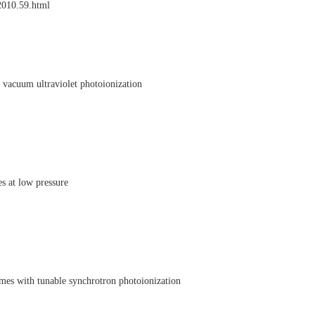
2010.59.html
 vacuum ultraviolet photoionization
s at low pressure
es with tunable synchrotron photoionization