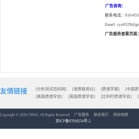
广告咨询：
联系电话：010-8517
Email: cyz0329@gma
广告服务
查看页面
[分析测试百科网]
[液质联用仪]
[质谱学报]
[中国
友情链接
[美国质谱学会]
[英国质谱学会]
[比利时质谱学会]
Copyright © 2026 CMSS, All Rights Reserved
广告服务
联系我们
网站地图
京ICP备07018254号-2