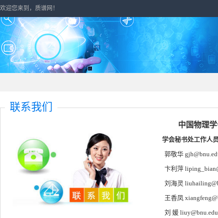
欢迎您来到，质谱网！
联系我们
中国物理学
学会秘书处工作人员
郭敬华 gjh@bnu.edu.c
卞利萍 liping_bian@an
刘海灵 liuhailing@bnu
王香凤 xiangfeng@bnu.
刘 媛 liuy@bnu.edu.c