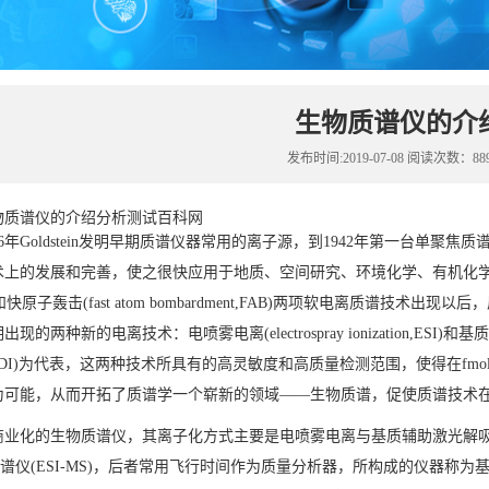
生物质谱仪的介
发布时间:2019-07-08 阅读次数：88
物质谱仪的介绍
分析测试百科网
年Goldstein发明早期质谱仪器常用的离子源，到1942年第一台单
上的发展和完善，使之很快应用于地质、空间研究、环境化学、有机化学、制
n,PD)和快原子轰击(fast atom bombardment,FAB)两项软电离
两种新的电离技术：电喷雾电离(electrospray ionization,ESI)和基质辅助激光解吸
n,MALDI)为代表，这两种技术所具有的高灵敏度和高质量检测范围，使得在fmol 
为可能，从而开拓了质谱学一个崭新的领域——生物质谱，促使质谱技术
化的生物质谱仪，其离子化方式主要是电喷雾电离与基质辅助激光解吸
质谱仪(ESI-MS)，后者常用飞行时间作为质量分析器，所构成的仪器称为基质