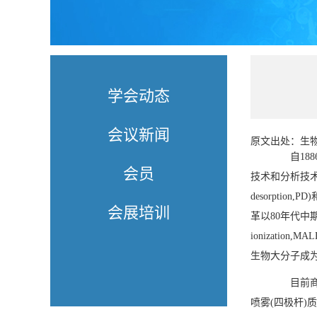
学会动态
会议新闻
原文出处：
生
自1886
会员
技术和分析技术
desorptio
会展培训
革以80年代中期出现的
ionizatio
生物大分子成
目前商业
喷雾(四极杆)