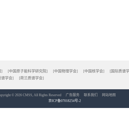
]
[中国原子能科学研究院]
[中国物理学会]
[中国核学会]
[国际质谱学
质谱学会]
[荷兰质谱学会]
pyright © 2026 CMSS, All Rights Reserved
广告服务
联系我们
网站地图
京ICP备07018254号-2