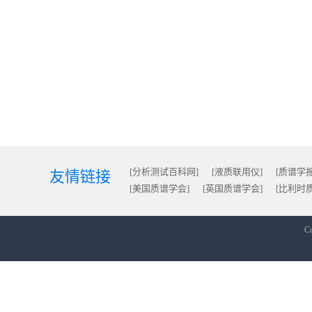
[分析测试百科网]
[液质联用仪]
[质谱学报
友情链接
[美国质谱学会]
[英国质谱学会]
[比利时
Co