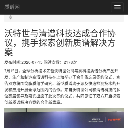
首页
质谱网
Toggl
沃特世与清谱科技达成合作协议，携手探索创新质谱解决方
navig
案
沃特世与清谱科技达成合作协
议，携手探索创新质谱解决方
案
发布时间:2020-07-15 阅读次数：2178次
7月15日，全球分析技术先驱沃特世公司与高科技质谱分析产品开
发、生产和制造商清谱科技在上海举办了合作备忘录签约仪式，宣
告双方将围绕脂质组学研究、新型质谱离子源及快速检测技术的开
发和应用开展全球范围内的合作。来自沃特世公司和清谱科技的多
位高层领导及嘉宾出席了此次签约仪式，共同见证了双方开启探索
创新质谱解决方案的合作新篇章。