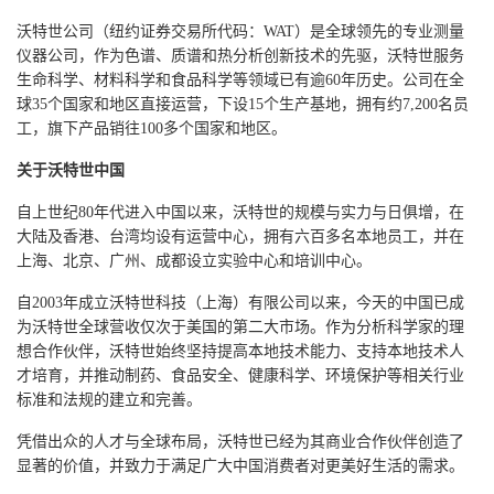
沃特世公司（纽约证券交易所代码：WAT）是全球领先的专业测量
仪器公司，作为色谱、质谱和热分析创新技术的先驱，沃特世服务
生命科学、材料科学和食品科学等领域已有逾60年历史。公司在全
球35个国家和地区直接运营，下设15个生产基地，拥有约7,200名员
工，旗下产品销往100多个国家和地区。
关于沃特世中国
自上世纪80年代进入中国以来，沃特世的规模与实
力与日俱增，在
大陆及香港、台湾均设有运营中心，拥有六百多名本地员工，并在
上海、北京、广州、成都设立实验中心和培训中心。
自2003年成立沃特世科技（上海）有限公司以来，今天的中国已成
为沃特世全球营收仅次于美国的第二大市场。作为分析科学家的理
想合作伙伴，沃特世始终坚持提高本地技术能力、支持本地技术人
才培育，并推动制药、食品安全、健康科学、环境保护等相关行业
标准和法规的建立和完善。
凭借出众的人才与全球布局，沃特世已经为其商业合作伙伴创造了
显著的价值，并致力于满足广大中国消费者对更美好生活的需求。