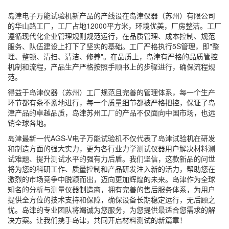
岛津电子万能试验机新产品的产线设在岛津仪器（苏州）有限公司
的华山路工厂，工厂占地12000平方米，环境优美，厂房整洁。工厂
遵循现代化企业管理规则规范运行，在品质管理、成本控制、规范
服务、队伍建设上打下了坚实的基础。工厂严格执行5S管理，即"整
理、整顿、清扫、清洁、修养"。在品质上，岛津有严格的品质管控
机制和流程，产品生产严格按照手顺书上的步骤进行，确保流程规
范。
得益于岛津仪器（苏州）工厂规范且完善的管理体系，每一个生产
环节都有条不紊地进行，每一个质量细节都被严格把控，保证了岛
津产品的卓越品质，岛津苏州工厂的产品不仅面向中国市场，也远
销全球各地。
岛津最新一代AGS-V电子万能试验机不仅代表了岛津试验机在研发
和制造方面的强大实力，更为各行业力学测试仪器用户解决材料测
试难题、提升测试水平的强有力后盾。我们坚信，这款新品的问世
将为您的科研工作、质量控制和产品研发注入新的活力，帮助您在
激烈的市场竞争中脱颖而出，迈向更加辉煌的未来。岛津作为全球
知名的分析与测量仪器制造商，拥有完善的售后服务体系，为用户
提供全方位的技术支持和保障，确保设备长期稳定运行，无后顾之
忧。岛津的专业团队将竭诚为您服务，为您提供最适合您需求的解
决方案。让我们携手岛津，共同开启材料测试的新篇章！