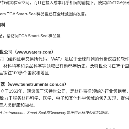
TGA
户节省实验室空间，而且在投入成本几乎相同的前提下，使实验室
仪
ers TGA Smart-Seal
样品盘已在全球范围内发售。
资料
TGA Smart-Seal
息，请访问
样品盘
www.waters.com
世公司（
）
WAT
司（纽约证券交易所代码：
）是居于全球前列的分析仪器和软
65
35
、材料科学和食品科学等领域已有逾
年历史。沃特世公司在
个国
100
品销往
多个国家和地区
www.tainstruments.com.cn
仪器（
）
1963
创立于
年，现隶属于沃特世公司，是材料表征领域的行业领跑者
致力于服务材料科学、医学、电子和其他科学领域的领先发现，提
善人类健康和福祉。
A Instruments
、
Smart-Seal
和
Discovery
是沃特世科技公司的商标。