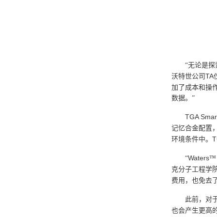
“无论是
TA
沃特世公司
加了成本和操
数据。”
TGA Smart
记忆合金配置
T
环境条件中。
Waters
“
™
克分子工程学
费用，也免去
此前，对
也会产生更高