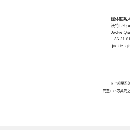
媒体联系
沃特世公
Jackie Qi
+ 86 21 6
jackie_q
ii
[i]
如果实
元至
13.5
万美元