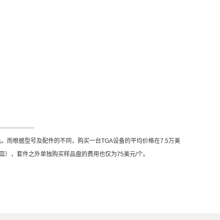
元。而根据型号及配件的不同，购买一台
TGA
设备的平均价格在
7.5
万美
皿），套件之外单独购买样品盘的费用也仅为
75
美元
/
个。