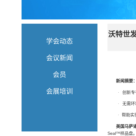
沃特世发
学会动态
会议新闻
会员
新闻摘要
会展培训
·
创新专
·
无需环
·
帮助实
美国马萨
Seal
™样品盘