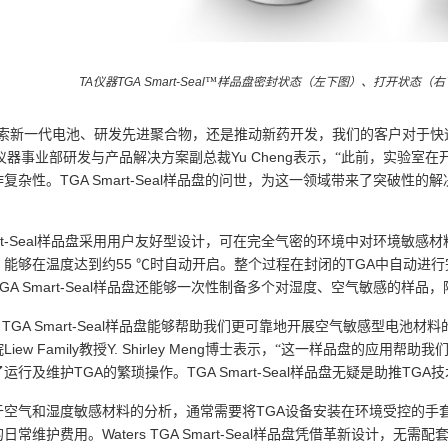
TA
仪器
TGA Smart-Seal
™样品盘密封状态（左下图）、打开状态（右
探索新一代电池、研发先进聚合物，还是推动新药开发，我们的客户对于快
Yu Cheng
仪器事业部研发与产品解决方案副总裁
表示，“此前，实验室在
TGA Smart-Seal
作复杂性。
样品盘的问世，为这一领域带来了突破性的解
-Seal
样品盘采用用户友好型设计，可在完全气密的环境中对环境敏感材
55
TGA
，能够在温度达到约
℃时自动开启。整个过程在封闭的
中自动进行
GA Smart-Seal
样品盘还能够一次性制备多个对湿度、空气敏感的样品，
TGA Smart-Seal
样品盘能够帮助我们更可靠地开展空气敏感型电池材料
Liew Family
Y. Shirley Meng
院
教授
博士表示，“这一样品盘的应用帮助我
TGA
TGA Smart-Seal
TGA
了运行及维护
的繁琐操作。
样品盘无疑是助推
技
TGA
于空气和湿度敏感材料的分析，通常需要将
设备安装在环境受控的手
Waters TGA Smart-Seal
的日常维护费用。
样品盘凭借革新设计，无需配