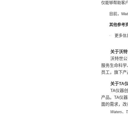
仅能够帮助客
Wat
目前，
其他参考
·
更多信
关于沃特
沃特世公
服务生命科学
员工，旗下产
TA
关于
TA
仪器
TA
产品。
仪器
面的需求，改
Waters
、
T