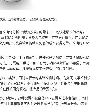
下图）以及在样品架中（上图）准备进入
TGA
速准确地分析环境敏感样品的需求正呈现快速增长的趋势，”
TGA
开展
分析时需要依赖大气控制手套箱进行操作，这无疑增
TGA
决方案，传统实验室能够以更低的成本获得可靠、准确的
料进行制备、上样和密封。自开式样品盘使用专有的温敏形状
完成，无需用户手动干预，有助于确保密封样品不暴露于外部
降低运营成本，并缓解现有工作流程中的瓶颈问题。
TGA
的
实验，同时大幅节约实验准备时间，”芝加哥大学普利兹
们提升了研究效率，不仅避免了使用大型手套箱会产生的高昂
术在我们研究领域广泛应用的重要突破。”
[ii]
TGA
套箱环境中，这种配置不仅会使
设置的成本翻倍
，同时
套使用手套箱就能实现对环境敏感样品的精准热重分析。这不