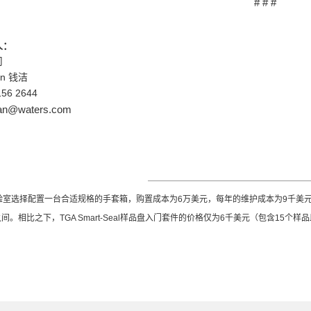
# # #
人：
司
an
钱洁
156 2644
ian@waters.com
验室选择配置一台合适规格的手套箱，购置成本为
6
万美元，每年的维护成本为
9
千美
之间。相比之下，
TGA Smart-Seal
样品盘入门套件的价格仅为
6
千美元（包含
15
个样品