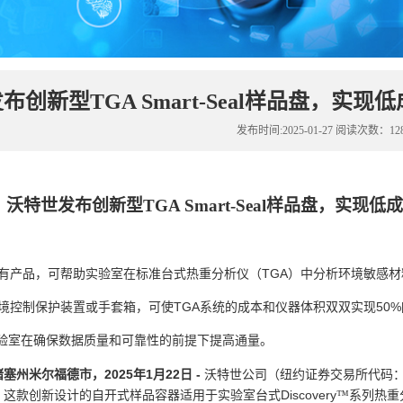
布创新型TGA Smart-Seal样品盘，
析
发布时间:2025-01-27 阅读次数：12
沃特世发布创新型TGA Smart-Seal样品盘，实
：
TGA
有产品，可帮助实验室在标准台式热重分析仪（
）中分析环境敏感材
TGA
50%
境控制保护装置或手套箱，可使
系统的成本和仪器体积双双实现
验室在确保数据质量和可靠性的前提下提高通量。
2025
1
22
-
诸塞州米尔福德市，
年
月
日
沃特世公司（纽约证券交易所代码
Discovery
。这款创新设计的自开式样品容器适用于实验室台式
™系列热重