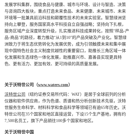
发展学科集群，围绕食品与健康、城市与环境、设计与智造、决策
与咨询四大板块，重点打造未来食品、未来健康、未来城市、未来
环境等一批兼具前沿科技和颠覆性技术的未来实验室。智慧绿洲坚
持向上攀登，服务国家高水平科技自立自强战略；坚持向下扎根，
服务区域产业深度转型升级，扎实推进科技成果转化，按照“样品-产
品-商品”的路径，着力推动“从1到10”的产品突破及产业化。智慧绿
洲致力于将生态优势转化为发展优势，成为引领触摸未来和集中展
现中国特色社会主义制度优越性的重要窗口，助推长三角区域一体
化发展和生态绿色一体化发展，助推嘉兴市、嘉善县实现更具特
色、更有活力、更加有效、更可持续的高质量发展。
关于沃特世公司（
www.waters.com
）
沃特世公司
（纽约证券交易所代码：WAT）是居于全球前列的分析
仪器和软件供应商，作为色谱、质谱和热分析创新技术先驱，沃特
世服务生命科学、材料科学和食品科学等领域已有逾65年历史。沃
特世公司在35个国家和地区直接运营，下设15个生产基地，拥有约
7,500名员工，旗下产品销往100多个国家和地区。
关于沃特世中国