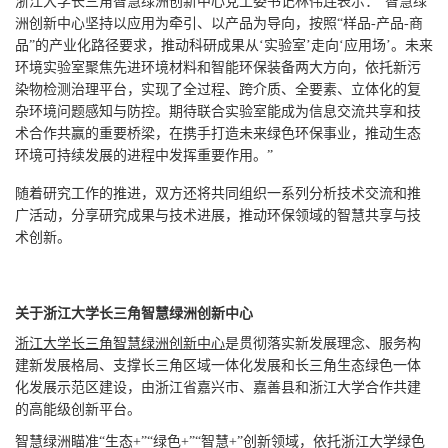
浙江大学长三角智慧绿洲创新中心党工委书记林伟连表示：“智慧绿
洲创新中心坚持以应用为牵引、以产品为导向，按照“样品-产品-商
品”的产业化路径要求，推动科研成果从‘实验室’走向‘应用场’。未来
环境实验室聚焦先进环境材料和智能环保装备两大方向，依托新污
染物检测治理平台，实现了全过程、跨介质、全要素、立体化的复
杂环境问题感知与防控。期待联合实验室能成为信息交流共享和技
术合作共赢的重要桥梁，在携手打造未来绿色环保事业，推动生态
环境可持续发展的进程中发挥重要作用。”
随着研究工作的推进，双方还将共同组织一系列分析技术交流和推
广活动，分享研究成果与技术进展，推动环保领域的智慧共享与技
术创新。
关于浙江大学长三角智慧绿洲创新中心
浙江大学长三角智慧绿洲创新中心
是贯彻落实新发展理念、服务构
建新发展格局、支撑长三角区域一体化发展和长三角生态绿色一体
化发展示范区建设，由浙江省嘉兴市、嘉善县和浙江大学合作共建
的高能级创新平台。
智慧绿洲瞄准“生态+”“绿色+”“智慧+”创新领域，依托浙江大学绿色