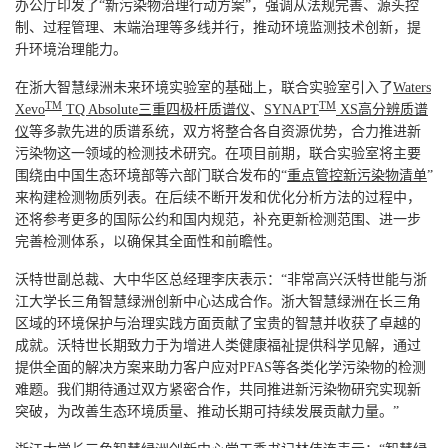
办公厅印发了“新污染物治理行动方案”，强调从法规完善、源头控
制、过程管理、末端治理等多线并行，推动环境监测技术创新，提
升环境治理能力。
在浙大智慧绿洲未来环境实验室的基础上，联合实验室引入了
Waters
TM
TM
Xevo
TQ Absolute三重四极杆质谱仪
、
SYNAPT
XS高分辨质谱
仪
等多款先进的质谱系统，双方将整合各自资源优势，合力推进新
污染物这一领域的检测技术研究。在项目前期，联合实验室将主要
围绕由中国生态环境部等六部门联合发布的“
重点管控新污染物清单
”
来构建检测物质列表。在后续不断开发和优化分析方法的过程中，
还将参考更多的国际公约和国内规范，补充更新检测范围、进一步
完善检测体系，以确保其全面性和前瞻性。
沃特世副总裁、大中华区总经理李庆表示：“非常高兴沃特世能与浙
江大学长三角智慧绿洲创新中心达成合作。浙大智慧绿洲在长三角
区域的环境保护与治理实践方面贡献了宝贵的智慧并收获了卓越的
成就。沃特世长期致力于为增进人类健康福祉提供科学见解，通过
提供全面的解决方案来助力客户应对PFAS等各类化学污染物的检测
难题。我们期待通过双方紧密合作，共同推进新污染物研究实现新
突破，为改善生态环境质量、推动长期可持续发展贡献力量。”