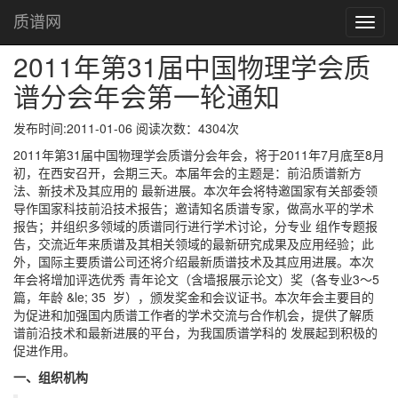
2011年第31届中国物理学会质谱分会年会第一轮通知
首页
质谱网
Toggl
navig
2011年第31届中国物理学会质
谱分会年会第一轮通知
发布时间:2011-01-06 阅读次数：4304次
2011年第31届中国物理学会质谱分会年会，将于2011年7月底至8月
初，在西安召开，会期三天。本届年会的主题是：前沿质谱新方
法、新技术及其应用的 最新进展。本次年会将特邀国家有关部委领
导作国家科技前沿技术报告；邀请知名质谱专家，做高水平的学术
报告；并组织多领域的质谱同行进行学术讨论，分专业 组作专题报
告，交流近年来质谱及其相关领域的最新研究成果及应用经验；此
外，国际主要质谱公司还将介绍最新质谱技术及其应用进展。本次
年会将增加评选优秀 青年论文（含墙报展示论文）奖（各专业3～5
篇，年龄 &le; 35 岁），颁发奖金和会议证书。本次年会主要目的
为促进和加强国内质谱工作者的学术交流与合作机会，提供了解质
谱前沿技术和最新进展的平台，为我国质谱学科的 发展起到积极的
促进作用。
一、组织机构