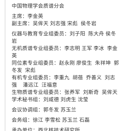
中国物理学会质谱分会
主席：李金英
副主席：吴侔天 刘志强 宋彪 侯冬岩
仪器与教育专业组委员：刘子阳 陈大舟 侯冬
岩
无机质谱专业组委员：李志明 王军 李冰 李金
英
同位素专业组委员：赵永刚 廖俊生 朱祥坤 郭
冬发 宋彪
有机专业组委员：李重九 胡蓓 乔善义 刘志
强 潘远江 汪福意
生物质谱专业组委员：张养军 刘斯奇 吴侔天
学术秘书组：刘咸德 刘虎生 沈莹
会议协调组：郭冬发 苏玉兰
会务组：徐江 李雪松 苏玉兰 石磊
承办单位：西北核技术研究所