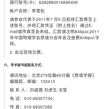
银行账号(卡)：6282880016695406
帐户名称：李雪松
请参会代表于2011年7 月5 日前将汇款寄至上
述账号，并将汇款凭证（附上姓名）通过E-
mail或传真至会务组。汇款请注明&ldquo;2011
年中国物理学会质谱分会年会注册费&rdquo;字
样。
2. 会议现场交费。
六、学术秘书组联系方式：
通讯地址：北京275信箱65分箱《质谱学报》
编辑部，邮编：102413
联 系 人：刘咸德 刘虎生 沈莹
电 话：010-69357734；
传 真：010-69357285