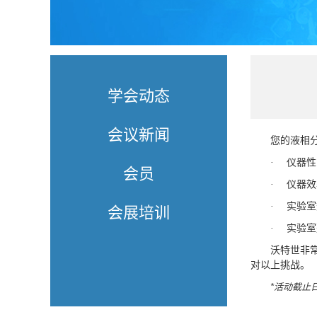
学会动态
会议新闻
您的液相
仪器性
·
会员
仪器效
·
实验室
·
会展培训
实验室
·
沃特世非
对以上挑战。
*活动截止