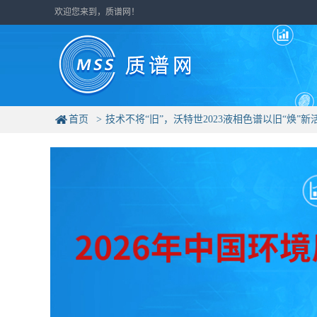
欢迎您来到，质谱网！
首页
技术不将“旧”，沃特世2023液相色谱以旧“焕”