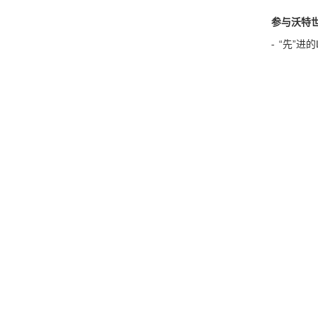
参与沃特
“先”进的
-