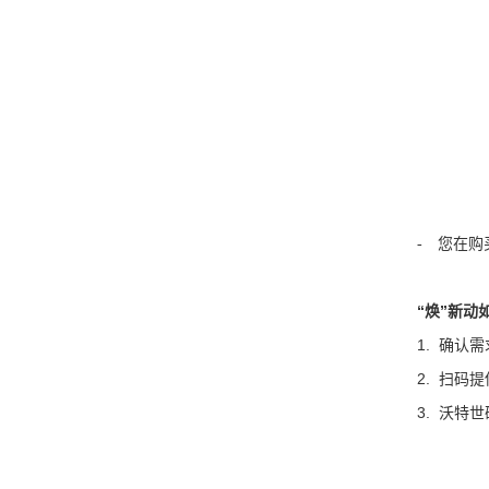
您在购
-
“焕”新动
1.
确认需
2.
扫码提
3.
沃特世