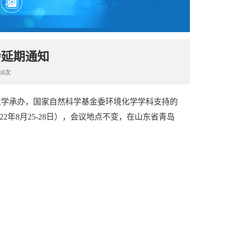
会延期通知
18次
大学
承办，国家自然科学基金委环境化学学科支持的
22
年
8
月
25-28
日
）
，
会议地点不变，
在山东省青岛