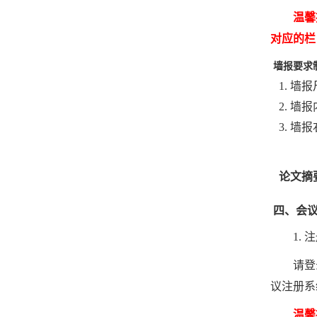
温馨
对应的栏
墙报要求
1.
墙报
2.
墙报
3.
墙报
论文
摘
四、会
1.
注
请登
议注册系
温馨