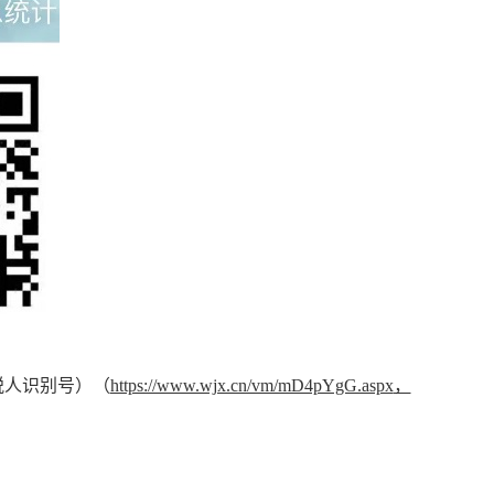
税人识别号）
（
https://www.wjx.cn/vm/mD4pYgG.aspx
，