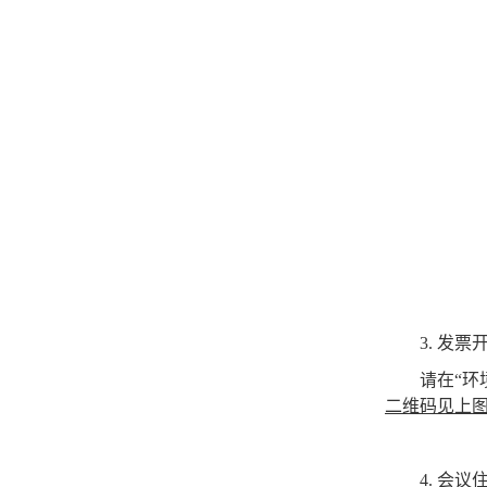
3
.
发票
请在
“
环
二维码见上
4.
会议