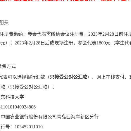
册费
注册费缴纳：
参会代表需缴纳会议注册费，
2023
年
2
月
28
日前注
0
元）；
2023
年
2
月
28
日后或现场注册，参会代表
1800
元（学生代
缴费方式
代表可以选择银行汇款（
只接受公对公汇款
）、网上在线支付、
汇款（只接受公对公汇款）：
山东科技大学
8110101040034806
：中国农业银行股份有限公司青岛西海岸新区分行
行行号：
103452011010