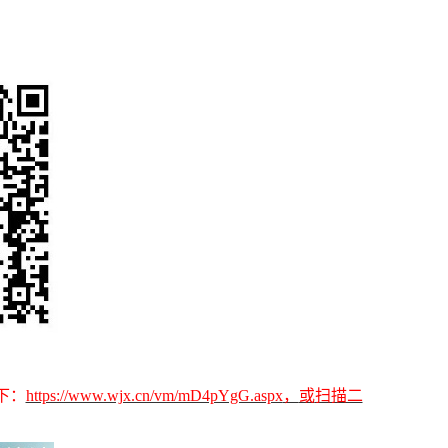
下：
https://www.wjx.cn/vm/mD4pYgG.aspx
，
或
扫描二