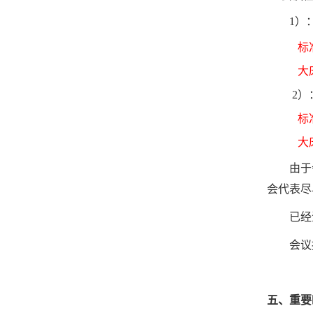
1
）
标
大
2
）
标
大
由于
会代表尽
已经
会议
五、重要