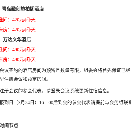
：
青岛融创施柏阁酒店
准间：
420
元
/
间
/
天
床房：
420
元
/
间
/
天
：
万达文华酒店
准间：
490
元
/
间
/
天
床房：
490
元
/
间
/
天
会议签约的
酒店房间为预留且数量有限，组委会将首先保证已经
早注册会议和预定房间。
注册
会议的参会代表，请登录会议系统更新住宿信息。
报到日（
3
月
24
日）
16
：
00
后到会的参会代表请提前与会务组联
时间节点