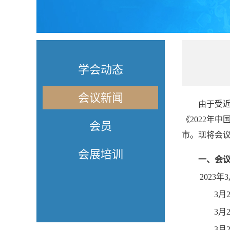
学会动态
会议新闻
由于
受
《
2022
年中
会员
市。
现将
会
会展培训
一、会
2023
年
3
3
月
3
月
3
月