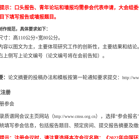
提示：口头报告、青年论坛和墙报均需参会代表申请，大会组委
目下填写报告或墙报题目。
制作规范，具体要求如下：
尺寸：高
110
公分
×
宽
80
公分。
内容以图文为主，主要体现研究工作的创新性，主要结果和结论
右上侧写上论文编号（论文编号将在会前告知）。
要：
论文摘要
的投稿办法和模板按第一轮通知要求提交：
http://w
议注册
册参会
录质谱网会议主页网站（
），选择
“
参会报名
http://www.cmss.org.cn
统填写参会信息，包括报告题目、预定房间、提交报告摘要及缴
提示：注册会议时，请注意选择本次会议名称：《
2022
年中国环