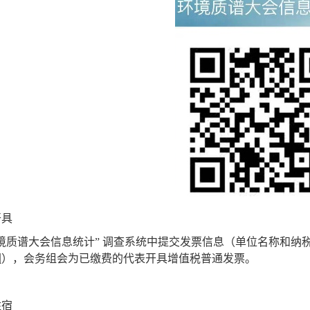
开具
境质谱大会信息统计
”
调查系统
中提交发票信息（单位名称和纳
图
）
，会务组会为已缴费的代表开具增值税普通发票。
住宿