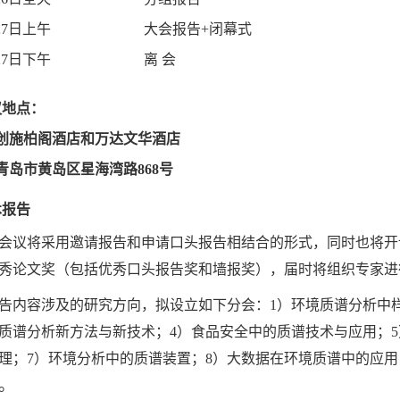
27
日上午
大会报告
+
闭幕式
27
日下午
离
会
议地点：
创施柏阁酒店和万达文华酒店
青岛市黄岛区星海湾路
868
号
术报告
会议将采用邀请报告和申请口头报告相结合的形式，同时也将开
秀论文奖（包括优秀口头报告奖和墙报奖），届时将组织专家进
告内容涉及的研究方向，拟设立如下分会：
1
）环境质谱分析中
质谱分析新方法与新技术；
4
）食品安全中的质谱技术与应用；
5
理；
7
）环境分析中的质谱装置；
8
）大数据在环境质谱中的应用
。