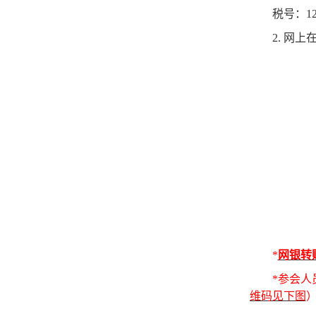
税号：
1
2.
网上
*
网银转
*
参会人
维码见下图