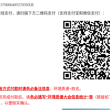
237000049557059XB
在线支付，请扫描下方二维码支付（支持支付宝和微信支付）：
账方式
付款时请务必备注信息
：环境质谱
+
姓名
。
员完成付款后，请
务必填写
“
环境质谱大会信息统计
”
表
（
链接
如
），以便
核实
确认。