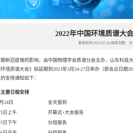
2022年中国环境质谱大
发布时间:2022-07-26 阅读次数：70
近期新冠疫情的影响，由中国物理学会质谱分会主办、山东科技
国环境质谱大会》拟
延期
到
2023
年
3
月
24
-27
日举办
（
原会议日期
20
议的安排通知如下：
议主要日程安排
月
24
日
全天报到
25
日上午
开幕式
+
大会报告
25
日下午
分组报告
26
日全天
分组报告