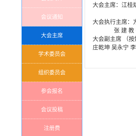
大会
主席：
江桂
会议通知
大会
执行主席：
张
建
教
大会主席
大会
副主席
（按
庄乾坤
吴永宁
李
学术委员会
组织委员会
参会报名
会议投稿
注册费