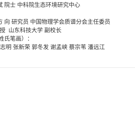
斌
院士
中科院
生态环境研究中心
方
向
研究员
中国
物理学会质谱分会
主任
委员
授
山东
科技大学
副校长
姓氏笔画
）
：
志明
张新荣
郭冬发
谢孟峡
蔡宗苇
潘远江