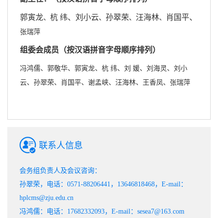
郭寅龙
杭
纬
、
刘小云
孙翠荣
汪海林
肖国平
、
、
、
、
、
张瑞萍
组委会成员（按汉语拼音字母顺序排列）
、
、
、
、
、
、
冯鸿儒
郭敬华
郭寅龙
杭
纬
刘
媛
刘海灵
刘小
、
、
、
、
、
、
云
孙翠荣
肖国平
谢孟峡
汪海林
王香凤
张瑞萍
联系人信息
会务组负责人及会议咨询：
孙翠荣，电话：0571-88206441，13646818468，E-mail：
hplcms@zju.edu.cn
冯鸿儒：电话：17682332093，E-mail：sesea7@163.com