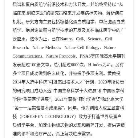
质谱和蛋白质组学前沿技术和方法开发，并始终坚持以 “从
临床来,到临床去”的研究策略来开发疾病标志物、解析疾病
机制。研究方向主要包括糖基化蛋白质组学、单细胞蛋白质
组学、绝对定量蛋白组学技术的开发及其在临床医学中的广
泛应用。迄今为止，已在Nature、Cell、Science、Cell
Research、Nature Methods、Nature Cell Biology、Nature
Communications、Nature Protocols、PNAS等国际高水平期刊
发表超过100篇文章，总引超过6000次，H-index为41。另有
多个项目成功做到临床转化，并被授予多项专利。黄教授
2014年入选中科院“引进杰出技术人才”计划，2020年所负责
的研究项目成功入选“中国生命科学十大进展”和中国医学科
学院“重要医学进展”，2021年获得“拜尔学者奖”和北京大学
“第十一届实验技术成果奖”。同年，作为创始人成立昱言科
技（FORESEEN TECHNOLOGY）致力于打造世界级蛋白
质组学平台，加速生物标志物的发现和新药开发，提供更精
准的诊断和治疗产品，真正解决临床需求。