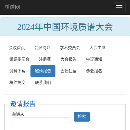
质谱网
Toggl
naviga
2024年中国环境质谱大会
会议首页
会议简介
学术委员会
大会主席
组织委员会
注册费
大会报告
会议通知
资料下载
邀请报告
会议住宿
参会报名
稿件提交
联系我们
邀请报告
主讲人
检索