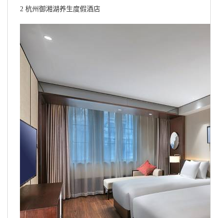
2 杭州御湘湖养生度假酒店