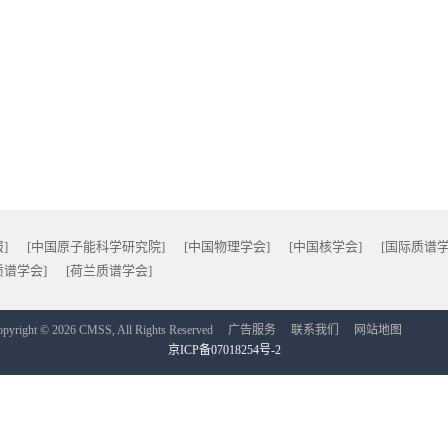
]
[中国原子能科学研究院]
[中国物理学会]
[中国核学会]
[国际质谱学
质谱学会]
[荷兰质谱学会]
pyright © 2026 CMSS, All Rights Reserved
广告服务
联系我们
网站地图
京ICP备07018254号-2