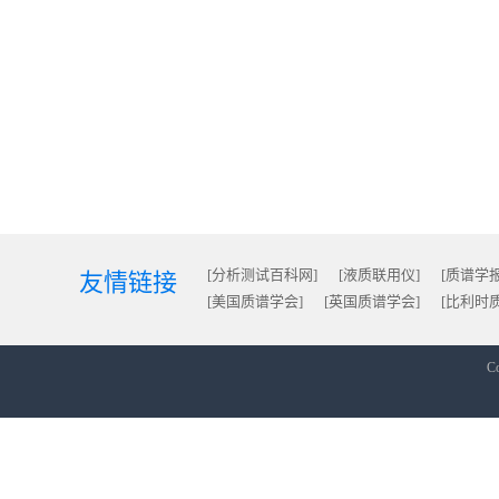
[分析测试百科网]
[液质联用仪]
[质谱学报
友情链接
[美国质谱学会]
[英国质谱学会]
[比利时
Co