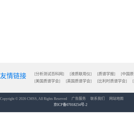
[分析测试百科网]
[液质联用仪]
[质谱学报]
[中国
友情链接
[美国质谱学会]
[英国质谱学会]
[比利时质谱学会]
Copyright © 2026 CMSS, All Rights Reserved
广告服务
联系我们
网站地图
京ICP备07018254号-2