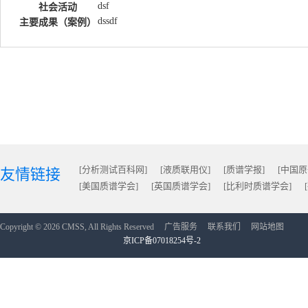
dsf
社会活动
dssdf
主要成果（案例）
[分析测试百科网]
[液质联用仪]
[质谱学报]
[中国
友情链接
[美国质谱学会]
[英国质谱学会]
[比利时质谱学会]
Copyright © 2026 CMSS, All Rights Reserved
广告服务
联系我们
网站地图
京ICP备07018254号-2