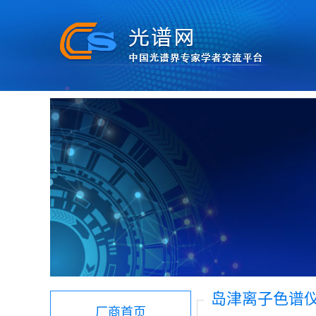
岛津离子色谱仪H
厂商首页